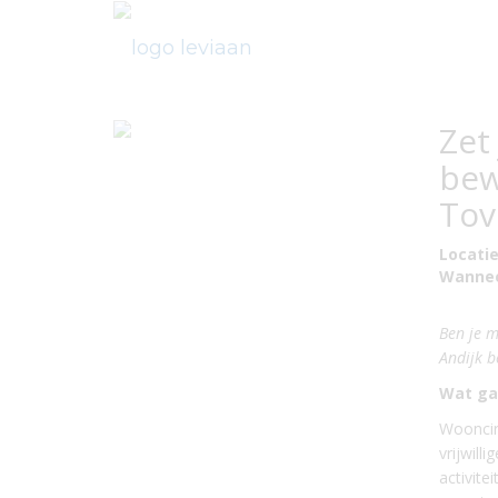
Zet
bew
Tov
Locatie
Wannee
Ben je m
Andijk b
Wat ga
Wooncirk
vrijwill
activite