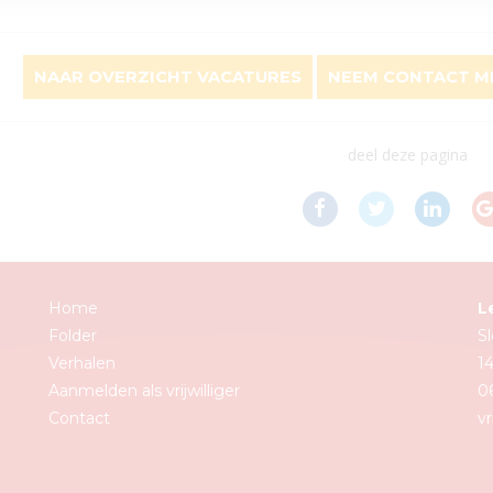
NAAR OVERZICHT VACATURES
NEEM CONTACT ME
deel deze pagina
Home
L
Folder
Sl
Verhalen
1
Aanmelden als vrijwilliger
06
Contact
vr