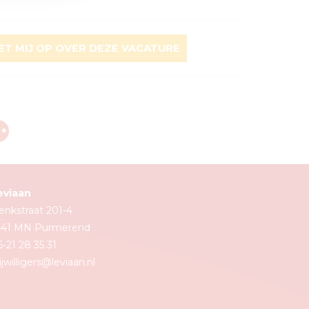
T MIJ OP OVER DEZE VACATURE
eviaan
enkstraat 201-4
441 MN Purmerend
-21 28 35 31
ijwilligers@leviaan.nl