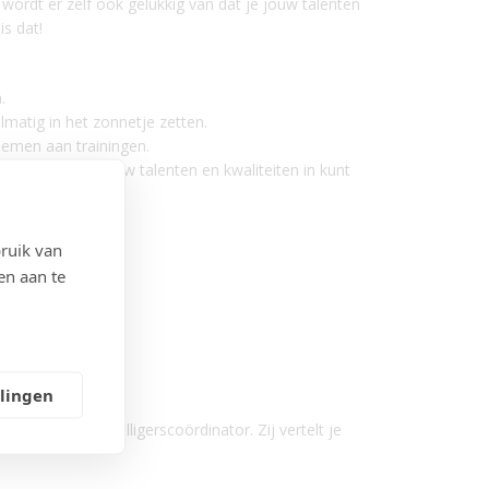
 wordt er zelf ook gelukkig van dat je jouw talenten
s dat!
.
lmatig in het zonnetje zetten.
nemen aan trainingen.
 samen hoe je jouw talenten en kwaliteiten in kunt
ruik van
en aan te
e kwetsbaarheden.
llingen
met onze Vrijwilligerscoördinator. Zij vertelt je