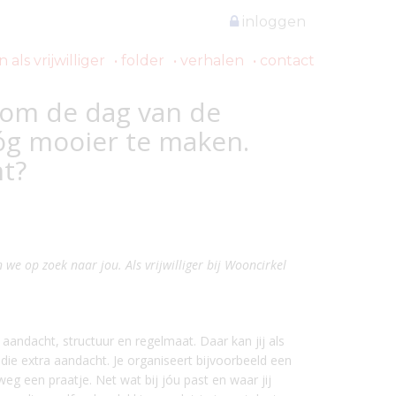
inloggen
als vrijwilliger
folder
verhalen
contact
n om de dag van de
óg mooier te maken.
ht?
n we op zoek naar jou. Als vrijwilliger bij Wooncirkel
 aandacht, structuur en regelmaat. Daar kan jij als
 die extra aandacht. Je organiseert bijvoorbeeld een
eg een praatje. Net wat bij jóu past en waar jij