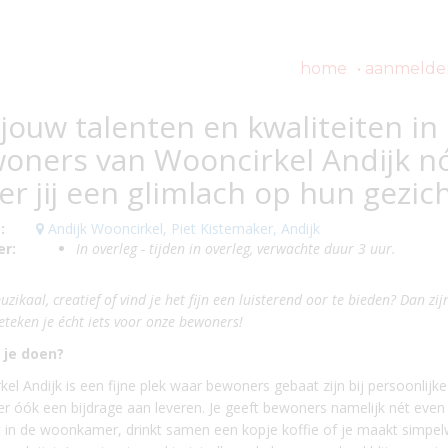
home
aanmelden 
 jouw talenten en kwaliteiten i
oners van Wooncirkel Andijk n
er jij een glimlach op hun gezic
:
Andijk Wooncirkel, Piet Kistemaker, Andijk
r:
In overleg - tijden in overleg, verwachte duur 3 uur.
uzikaal, creatief of vind je het fijn een luisterend oor te bieden? Dan zij
eteken je écht iets voor onze bewoners!
 je doen?
el Andijk is een fijne plek waar bewoners gebaat zijn bij persoonlijke
iger óók een bijdrage aan leveren. Je geeft bewoners namelijk nét even
it in de woonkamer, drinkt samen een kopje koffie of je maakt simpelw